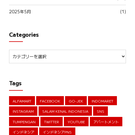
2025年5月
(1)
Categories
Tags
ALFAMART
FACEBOOK
GO-JEK
INDOMARET
INSTAGRAM
SALAM KENAL INDONESIA
SNS
TUMPENGAN
TWITTER
YOUTUBE
アパートメント
インドネシア
インドネシアPNS