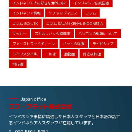
インドネシア人の好きな海外の味
インドネシア伝統医療
インドネシア情報
ケチャップマニス
コラム
コラム GO-JEK
コラム SALAM KENAL INDONESIA
サッカー
スカルノハッタ線電車
パソコンの勉強について
ファーストフードチェーン
ペットの洋服
ライドシェア
ライフスタイル
一軒家
動物園
好きな料理
飛行機
Japan office
エフ・プラット株式会社
インドネシア事情に精通した日本人スタッフと日本語が話せ
るインドネシア人スタッフが在籍しています。
090-5394-5081