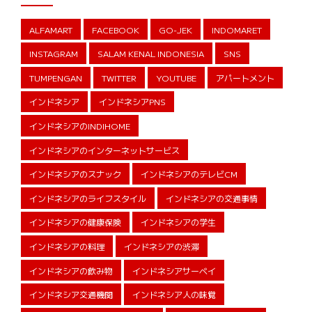
ALFAMART
FACEBOOK
GO-JEK
INDOMARET
INSTAGRAM
SALAM KENAL INDONESIA
SNS
TUMPENGAN
TWITTER
YOUTUBE
アパートメント
インドネシア
インドネシアPNS
インドネシアのINDIHOME
インドネシアのインターネットサービス
インドネシアのスナック
インドネシアのテレビCM
インドネシアのライフスタイル
インドネシアの交通事情
インドネシアの健康保険
インドネシアの学生
インドネシアの料理
インドネシアの渋滞
インドネシアの飲み物
インドネシアサーベイ
インドネシア交通機関
インドネシア人の味覚