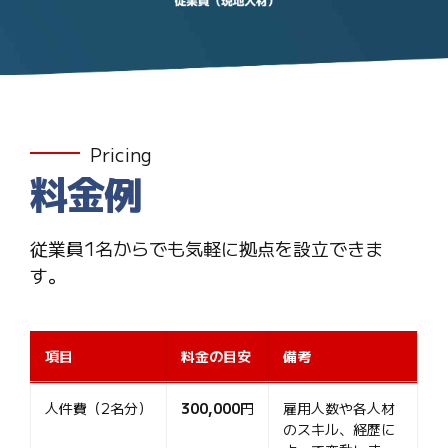
Pricing
料金例
従業員1名からでも気軽に拠点を設立できま
す。
項目
料金の目安
備考
項目
料金の目安
備考
人件費（2名分）
300,000
円
雇用人数や各人材
のスキル、経歴に