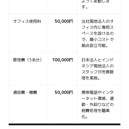
よって変動しま
す。
オフィス使用料
50,000
円
当社現地法人のオ
フィス内に専用ス
ペースを設けるの
で、最小コストで
拠点設立可能。
管理費（3名分）
100,000
円
日本法人とインド
ネシア現地法人の
スタッフが労務管
理を実施。
通信費・雑費
50,000
円
携帯電話やインタ
ーネット環境、通
勤・外回りなどの
経費処理を簡素
化。
合計
500,000
円