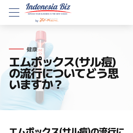
健康
エムポックス(サル痘)
の流行についてどう思
いますか？
エムポックス(サル痘)の流行に