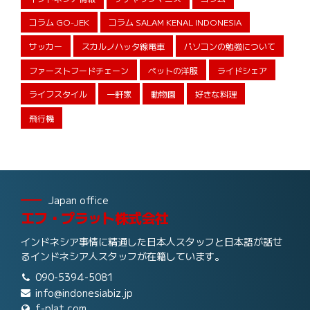
コラム GO-JEK
コラム SALAM KENAL INDONESIA
サッカー
スカルノハッタ線電車
パソコンの勉強について
ファーストフードチェーン
ペットの洋服
ライドシェア
ライフスタイル
一軒家
動物園
好きな料理
飛行機
Japan office
エフ・プラット株式会社
インドネシア事情に精通した日本人スタッフと日本語が話せ
るインドネシア人スタッフが在籍しています。
090-5394-5081
info@indonesiabiz.jp
f-plat.com