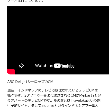
ケースを行っています。
ABC DelightシーロップのCM
現在、インドネシアのテレビで放送されているテレビCMは
様々です。2017年で一番よく放送されるCMはMeikartaとい
うアパートのテレビCMです。そのあとはTravelokaという旅
行予約サイト、そしてIndomieというインドネシアで一番人