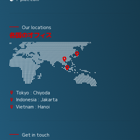
Our locations
各国のオフィス
Tokyo : Chiyoda
Indonesia : Jakarta
Vietnam : Hanoi
Get in touch