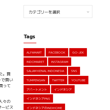
カテゴリーを選択
Tags
ALFAMART
FACEBOOK
GO-JEK
INDOMARET
INSTAGRAM
SALAM KENAL INDONESIA
SNS
た。買
ーで買い
TUMPENGAN
TWITTER
YOUTUBE
を買って
アパートメント
インドネシア
インドネシアPNS
人々の
サービス
インドネシアのINDIHOME