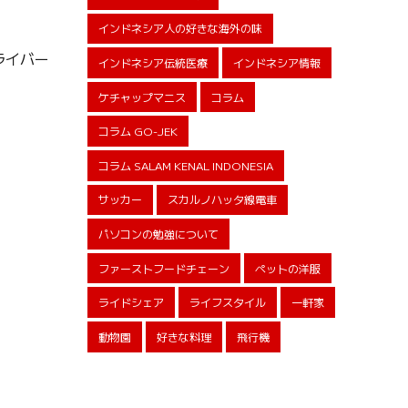
インドネシア人の好きな海外の味
ライバー
インドネシア伝統医療
インドネシア情報
ケチャップマニス
コラム
コラム GO-JEK
コラム SALAM KENAL INDONESIA
サッカー
スカルノハッタ線電車
パソコンの勉強について
ファーストフードチェーン
ペットの洋服
ライドシェア
ライフスタイル
一軒家
動物園
好きな料理
飛行機